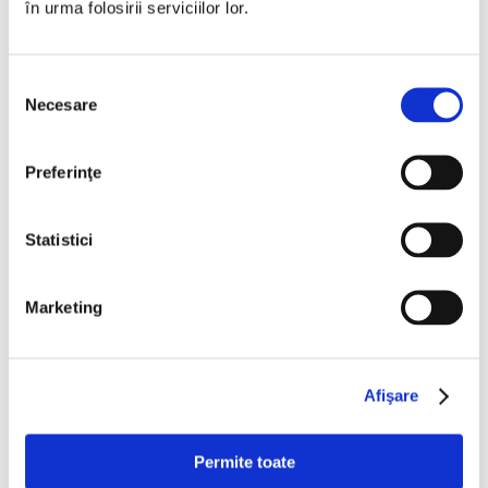
Recent Posts
în urma folosirii serviciilor lor.
Produs în studioul nostru: podcastul Design Stories
Selecția
Necesare
consimțământului
Recent Comments
Preferinţe
Statistici
Marketing
Archives
Afişare
November 2023
Permite toate